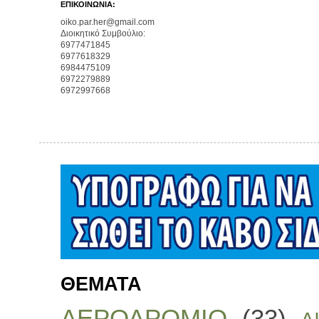
ΕΠΙΚΟΙΝΩΝΙΑ:
oiko.par.her@gmail.com
Διοικητικό Συμβούλιο:
6977471845
6977618329
6984475109
6972279889
6972997668
ΘΕΜΑΤΑ
ΑΕΡΟΔΡΟΜΙΟ
(33)